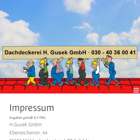
Zum
Inhalt
springen
Impressum
Angaben gemäß § 5 TMG:
H.Gusek GmbH
Ebereschenstr. 44